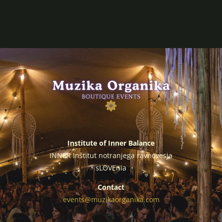
Institute of Inner Balance
INNER Inštitut notranjega ravnovesja
sLOVEnia
Contact
events@muzikaorganika.com